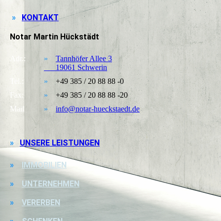
»
KONTAKT
Notar Martin Hückstädt
Adr.:
»
Tannhöfer Allee 3
19061 Schwerin
Tel.:
»
+49 385 / 20 88 88 -0
Fax:
»
+49 385 / 20 88 88 -20
Mail
»
info@notar-hueckstaedt.de
»
UNSERE LEISTUNGEN
»
IMMOBILIEN
»
UNTERNEHMEN
»
VERERBEN