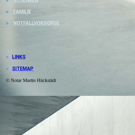
»
SCHENKEN
»
FAMILIE
»
NOTFALLVORSORGE
»
LINKS
»
SITEMAP
© Notar Martin Hückstädt